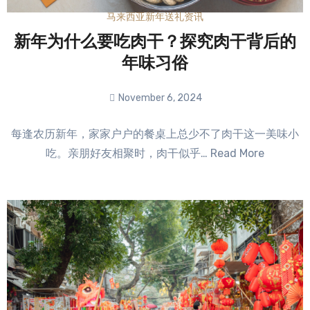
马来西亚新年送礼资讯
新年为什么要吃肉干？探究肉干背后的
年味习俗
November 6, 2024
No
每逢农历新年，家家户户的餐桌上总少不了肉干这一美味小
Comments
吃。亲朋好友相聚时，肉干似乎… Read More