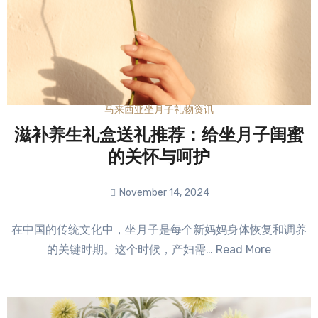
马来西亚坐月子礼物资讯
滋补养生礼盒送礼推荐：给坐月子闺蜜
的关怀与呵护
November 14, 2024
No
在中国的传统文化中，坐月子是每个新妈妈身体恢复和调养
Comments
的关键时期。这个时候，产妇需… Read More