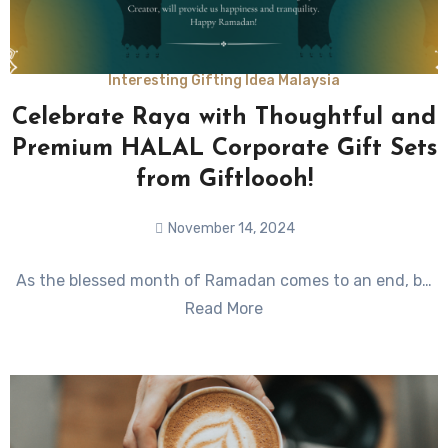
Interesting Gifting Idea Malaysia
Celebrate Raya with Thoughtful and
Premium HALAL Corporate Gift Sets
from Giftloooh!
November 14, 2024
No
As the blessed month of Ramadan comes to an end, b…
Comments
Read More