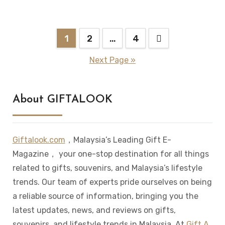
1
2
…
4
Next Page »
About GIFTALOOK
Giftalook.com
，Malaysia’s Leading Gift E-
Magazine， your one-stop destination for all things
related to gifts, souvenirs, and Malaysia’s lifestyle
trends. Our team of experts pride ourselves on being
a reliable source of information, bringing you the
latest updates, news, and reviews on gifts,
souvenirs, and lifestyle trends in Malaysia. At
Gift A