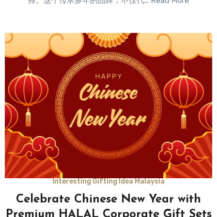
择。这个传承多年的品牌，不仅代… Read More
Interesting Gifting Idea Malaysia
Celebrate Chinese New Year with
Premium HALAL Corporate Gift Sets