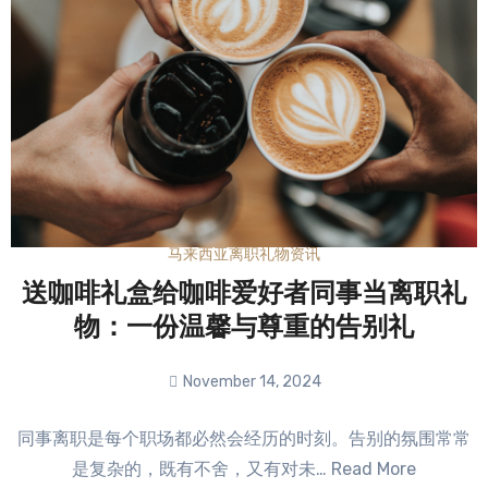
马来西亚离职礼物资讯
送咖啡礼盒给咖啡爱好者同事当离职礼
物：一份温馨与尊重的告别礼
November 14, 2024
No
同事离职是每个职场都必然会经历的时刻。告别的氛围常常
Comments
是复杂的，既有不舍，又有对未… Read More