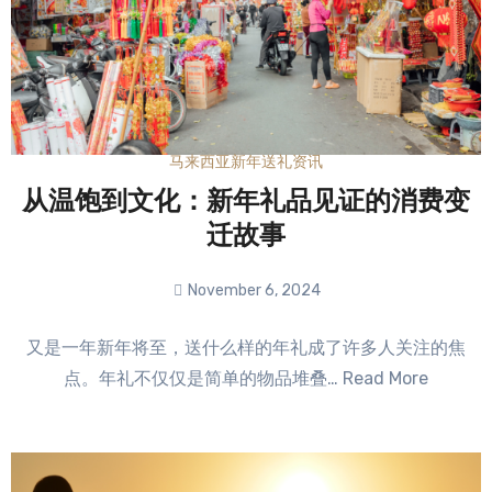
马来西亚新年送礼资讯
从温饱到文化：新年礼品见证的消费变
迁故事
November 6, 2024
No
又是一年新年将至，送什么样的年礼成了许多人关注的焦
Comments
点。年礼不仅仅是简单的物品堆叠… Read More