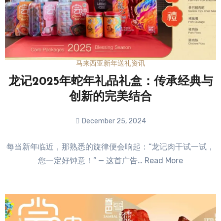
马来西亚新年送礼资讯
龙记2025年蛇年礼品礼盒：传承经典与
创新的完美结合
December 25, 2024
No
每当新年临近，那熟悉的旋律便会响起：“龙记肉干试一试，
Comments
您一定好钟意！” — 这首广告… Read More