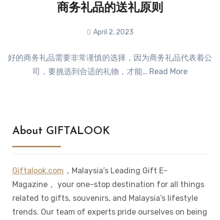
商务礼品的送礼原则
April 2, 2023
No
好的商务礼品需要非常谨慎的选择，因为商务礼品代表着公
Comments
司，要挑选到合适的礼物，才能… Read More
About GIFTALOOK
Giftalook.com
，Malaysia’s Leading Gift E-
Magazine， your one-stop destination for all things
related to gifts, souvenirs, and Malaysia’s lifestyle
trends. Our team of experts pride ourselves on being