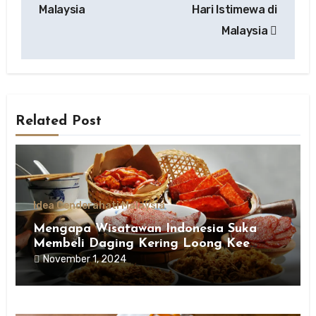
Malaysia
Hari Istimewa di
Malaysia
Related Post
Idea Cenderahati Malaysia
Mengapa Wisatawan Indonesia Suka
Membeli Daging Kering Loong Kee
sebagai Oleh-Oleh dari Malaysia
November 1, 2024